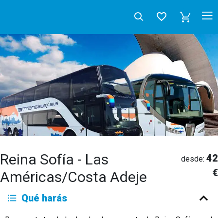
Reina Sofía - Las
42
desde:
€
Américas/Costa Adeje
Deutsch
Qué harás
English
Español
Français
Italiano
Neerlandés