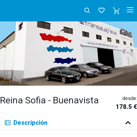
Reina Sofia - Buenavista
desde:
178.5 €
Deutsch
Descripción
English
Español
Français
Italiano
Neerlandés