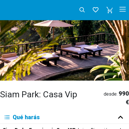
Siam Park: Casa Vip
990
desde:
€
Deutsch
Qué harás
English
Español
Français
Italiano
Neerlandés