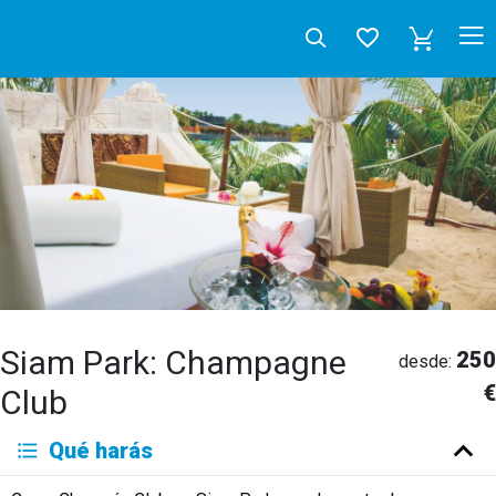
Siam Park: Champagne
250
desde:
€
Club
Deutsch
Qué harás
English
Español
Français
Italiano
Neerlandés