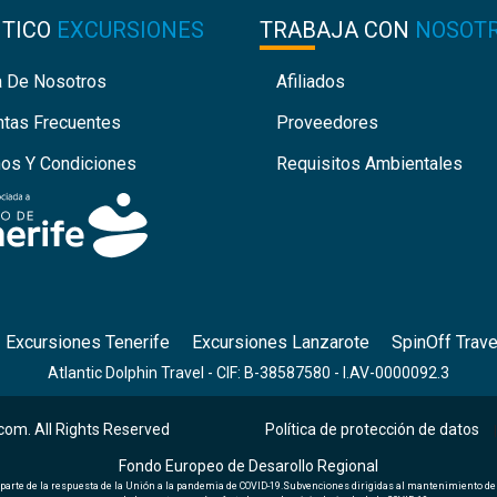
NTICO
EXCURSIONES
TRABAJA CON
NOSOT
a De Nosotros
Afiliados
ntas Frecuentes
Proveedores
nos Y Condiciones
Requisitos Ambientales
Excursiones Tenerife
Excursiones Lanzarote
SpinOff Trave
Atlantic Dolphin Travel - CIF: B-38587580 - I.AV-0000092.3
com. All Rights Reserved
Política de protección de datos
|
Fondo Europeo de Desarollo Regional
 parte de la respuesta de la Unión a la pandemia de COVID-19.Subvenciones dirigidas al mantenimiento d