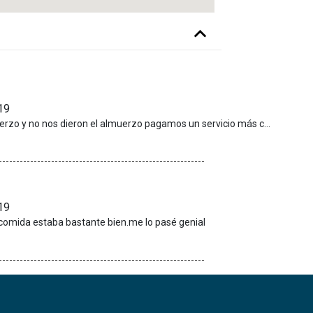
19
Contratamos un servicio de paseo en camello+ almuerzo y no nos dieron el almuerzo pagamos un servicio más caro y nos dieron el barato sin explicación alguna,ni nos miraron las entradas que llevaron
19
a comida estaba bastante bien.me lo pasé genial