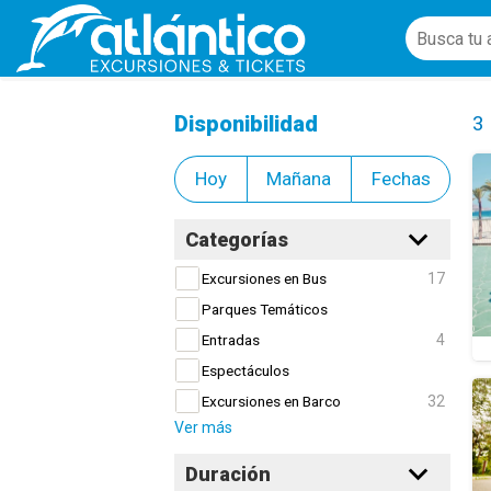
Alquiler y tours en Bicicleta
Cl
Disponibilidad
3
Hoy
Mañana
Fechas
Categorías
17
Excursiones en Bus
Parques Temáticos
4
Entradas
Espectáculos
32
Excursiones en Barco
Ver más
Duración