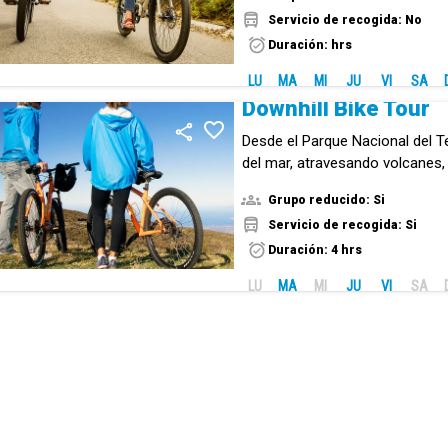
Servicio de recogida: No
Duración: hrs
LU
MA
MI
JU
VI
SA
Downhill Bike Tour
Desde el Parque Nacional del T
del mar, atravesando volcanes,
desiertos, con unas vistas mara
Grupo reducido: Si
bajada, sin pedalear!
Servicio de recogida: Si
Duración: 4 hrs
LU
MA
MI
JU
VI
SA