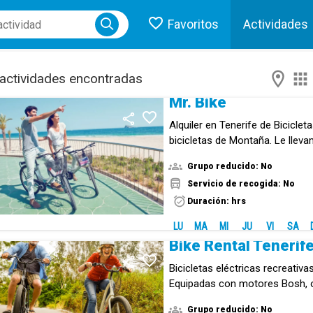
Favoritos
Actividades
I
ose menu
actividades encontradas
Mr. Bike
Alquiler en Tenerife de Biciclet
bicicletas de Montaña. Le lleva
su Hotel o Apartamento en el S
Grupo reducido: No
Servicio de recogida: No
Duración: hrs
LU
MA
MI
JU
VI
SA
Bike Rental Tenerif
Bicicletas eléctricas recreativa
Equipadas con motores Bosh, of
largo alcance.
Grupo reducido: No