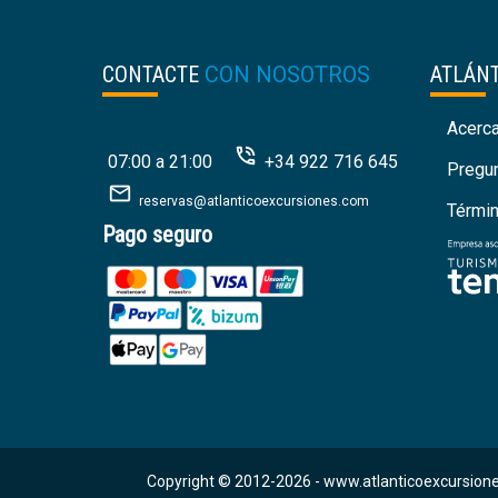
CONTACTE
CON NOSOTROS
ATLÁN
Acerc
07:00 a 21:00
+34 922 716 645
Pregu
reservas@atlanticoexcursiones.com
Térmi
Pago seguro
Copyright © 2012-2026 -
www.atlanticoexcursione