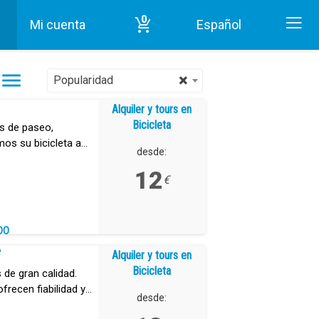
0
Mi cuenta
Español
nicio
Alquiler y tours en Bicicleta en Tenerife
×
Popularidad
Alquiler y tours en
Bicicleta
as de paseo,
mos su bicicleta a
desde:
ur de Tenerife.
12
€
DO
e
Alquiler y tours en
Bicicleta
s de gran calidad.
recen fiabilidad y
desde: