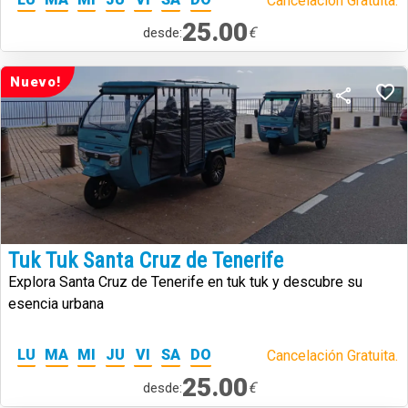
Cancelación Gratuita.
25.00
€
desde:
Nuevo!
Tuk Tuk Santa Cruz de Tenerife
Explora Santa Cruz de Tenerife en tuk tuk y descubre su
esencia urbana
LU
MA
MI
JU
VI
SA
DO
Cancelación Gratuita.
25.00
€
desde: