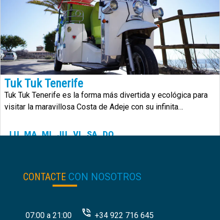
Tuk Tuk Tenerife
Tuk Tuk Tenerife es la forma más divertida y ecológica para
visitar la maravillosa Costa de Adeje con su infinita
diversidad.
LU
MA
MI
JU
VI
SA
DO
24.00
€
desde:
CONTACTE
CON NOSOTROS
07:00 a 21:00
+34 922 716 645