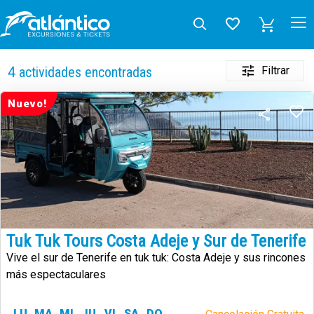
Filtrar
4
actividades encontradas
Nuevo!
Tuk Tuk Tours Costa Adeje y Sur de Tenerife
Vive el sur de Tenerife en tuk tuk: Costa Adeje y sus rincones
más espectaculares
LU
MA
MI
JU
VI
SA
DO