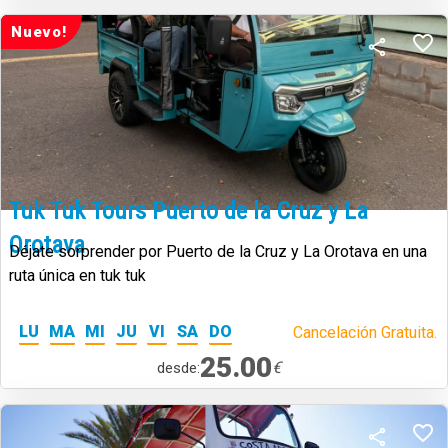
Nuevo!
Tuk Tuk Tours Puerto de la Cruz y La
Orotava
Déjate sorprender por Puerto de la Cruz y La Orotava en una
ruta única en tuk tuk
LU
MA
MI
JU
VI
SA
DO
Cancelación Gratuita.
25.00
€
desde: