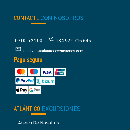
30
€
desde:
CONTACTE
CON NOSOTROS
07:00 a 21:00
+34 922 716 645
reservas@atlanticoexcursiones.com
Pago seguro
ATLÁNTICO
EXCURSIONES
Acerca De Nosotros