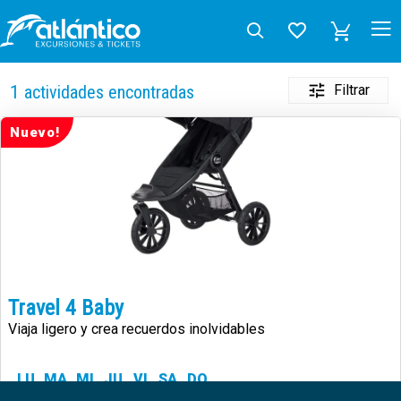
Filtrar
1
actividades encontradas
Nuevo!
Travel 4 Baby
Viaja ligero y crea recuerdos inolvidables
LU
MA
MI
JU
VI
SA
DO