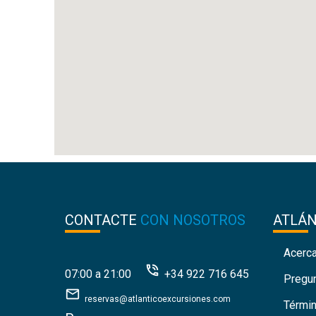
CONTACTE
CON NOSOTROS
ATLÁ
Acerc
07:00 a 21:00
+34 922 716 645
Pregu
reservas@atlanticoexcursiones.com
Térmi