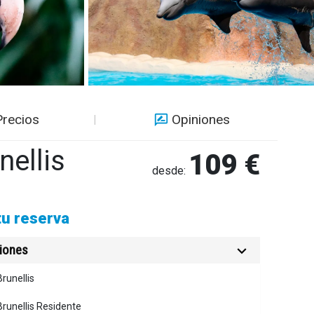
Precios
Opiniones
nellis
109 €
desde:
tu reserva
ciones
runellis
Brunellis Residente