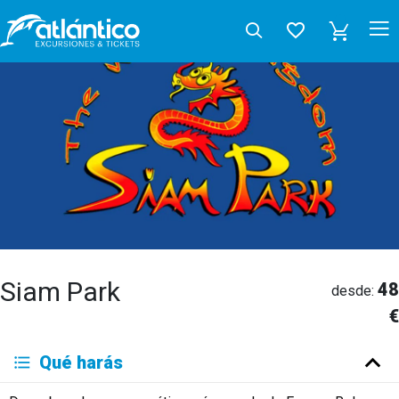
Siam Park
48
desde:
€
Qué harás