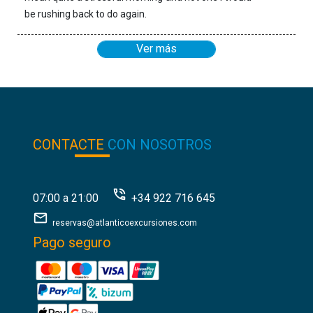
be rushing back to do again.
Ver más
CONTACTE
CON NOSOTROS
07:00 a 21:00
+34 922 716 645
reservas@atlanticoexcursiones.com
Pago seguro