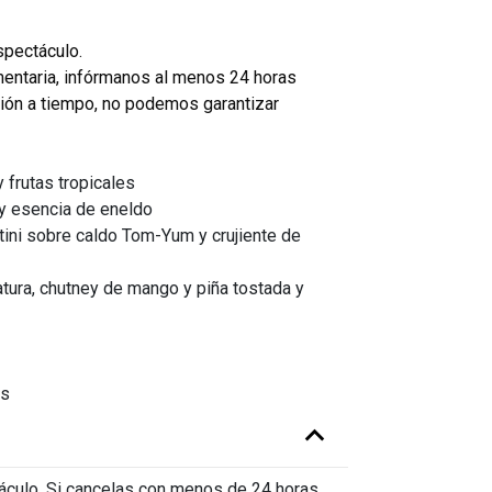
spectáculo.
limentaria, infórmanos al menos 24 horas
ción a tiempo, no podemos garantizar
 frutas tropicales
y esencia de eneldo
tini sobre caldo Tom-Yum y crujiente de
atura, chutney de mango y piña tostada y
es
s y esencia de eneldo
sobre caldo Tom-Yum vegetariano con
táculo. Si cancelas con menos de 24 horas