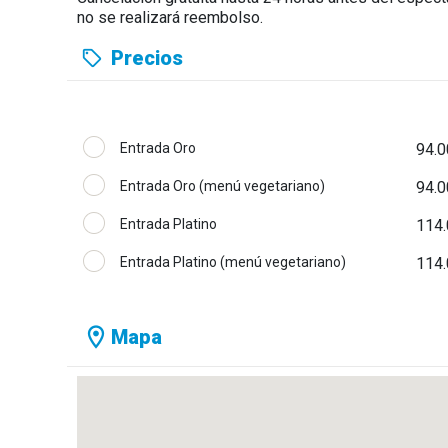
Medallones vegetales, puré de zanahoria a baja temp
no se realizará reembolso.
salsa BBQ casera
Fruto del pecado (trompe l’oeil de manzana)
Precios
Entrada Oro
94.0
Entrada Oro (menú vegetariano)
94.0
Entrada Platino
114.
Entrada Platino (menú vegetariano)
114.
Mapa