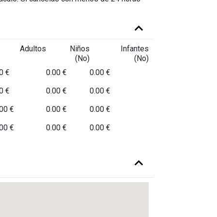
eratura, chutney de mango y piña tostada y
Adultos
Niños
Infantes
(No)
(No)
0 €
0.00 €
0.00 €
0 €
0.00 €
0.00 €
00 €
0.00 €
0.00 €
00 €
0.00 €
0.00 €