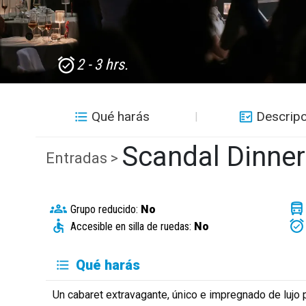
2 - 3 hrs.
Qué harás
Descripc
Scandal Dinne
Entradas >
Grupo reducido:
No
Accesible en silla de ruedas:
No
Qué harás
Un cabaret extravagante, único e impregnado de lujo