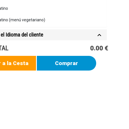
atino
atino (menú vegetariano)
el Idioma del cliente
TAL
0.00 €
 a la Cesta
Comprar