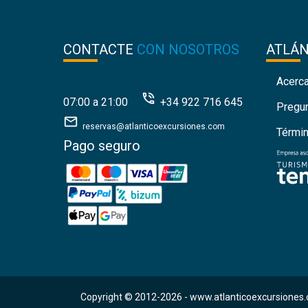
CONTACTE
CON NOSOTROS
ATLÁ
Acerc
07:00 a 21:00
+34 922 716 645
Pregu
reservas@atlanticoexcursiones.com
Térmi
Pago seguro
Copyright © 2012-2026 -
www.atlanticoexcursiones.