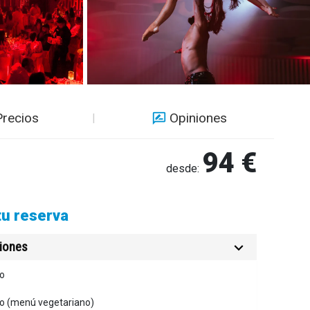
Precios
Opiniones
94 €
desde:
tu reserva
ciones
ro
o (menú vegetariano)