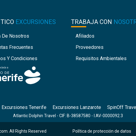
NTICO
EXCURSIONES
TRABAJA CON
NOSOT
a De Nosotros
Afiliados
ntas Frecuentes
Proveedores
nos Y Condiciones
Requisitos Ambientales
Excursiones Tenerife
Excursiones Lanzarote
SpinOff Trave
Atlantic Dolphin Travel - CIF: B-38587580 - I.AV-0000092.3
com. All Rights Reserved
Política de protección de datos
|