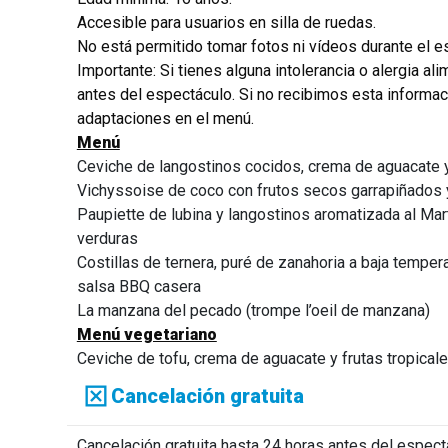
Accesible para usuarios en silla de ruedas.
No está permitido tomar fotos ni vídeos durante el e
Importante: Si tienes alguna intolerancia o alergia a
antes del espectáculo. Si no recibimos esta informa
adaptaciones en el menú.
Menú
Ceviche de langostinos cocidos, crema de aguacate y
Vichyssoise de coco con frutos secos garrapiñados 
Paupiette de lubina y langostinos aromatizada al Mar
verduras
Costillas de ternera, puré de zanahoria a baja temper
salsa BBQ casera
La manzana del pecado (trompe l’oeil de manzana)
Menú vegetariano
Ceviche de tofu, crema de aguacate y frutas tropical
Vichyssoise de coco con frutos secos caramelizado
Cancelación gratuita
Popieta de calabacín y seitán con salsa de Martini 
verduras crujientes
Cancelación gratuita hasta 24 horas antes del espec