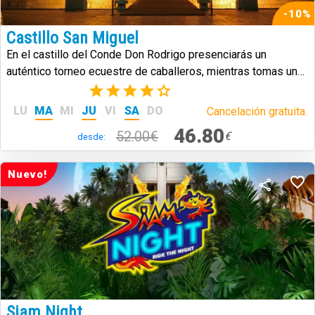
-10%
Castillo San Miguel
En el castillo del Conde Don Rodrigo presenciarás un
auténtico torneo ecuestre de caballeros, mientras tomas un
banquete al estilo medieval.
(7)
LU
MA
MI
JU
VI
SA
DO
Cancelación gratuita.
46.80
52.00€
€
desde:
Nuevo!
Siam Night