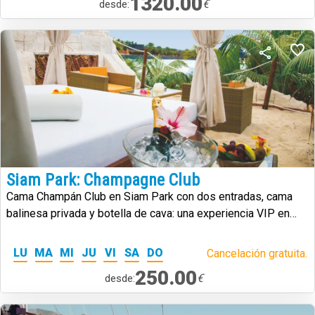
1320.00
€
desde:
Siam Park: Champagne Club
Cama Champán Club en Siam Park con dos entradas, cama
balinesa privada y botella de cava: una experiencia VIP en
uno de los mejores parques acuáticos del mundo.
LU
MA
MI
JU
VI
SA
DO
Cancelación gratuita.
250.00
€
desde: