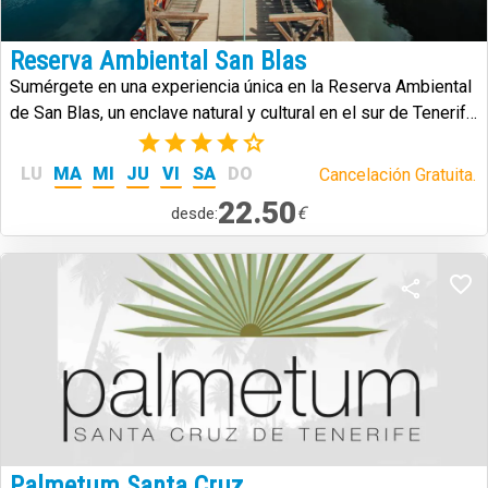
Reserva Ambiental San Blas
Sumérgete en una experiencia única en la Reserva Ambiental
de San Blas, un enclave natural y cultural en el sur de Tenerife
que combina historia, paisajes volcánicos y biodiversidad.
(2)
LU
MA
MI
JU
VI
SA
DO
Cancelación Gratuita.
22.50
€
desde:
Palmetum Santa Cruz