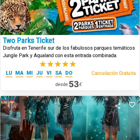
Two Parks Ticket
Disfruta en Tenerife sur de los fabulosos parques temáticos
Jungle Park y Aqualand con esta entrada combinada.
(2)
LU
MA
MI
JU
VI
SA
DO
Cancelación Gratuita.
53
€
desde: