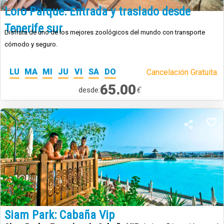
Loro Parque: Entrada y traslado desde
Tenerife sur
Disfruta de uno de los mejores zoológicos del mundo con transporte
cómodo y seguro.
LU
MA
MI
JU
VI
SA
DO
Cancelación Gratuita.
65.00
€
desde:
Siam Park: Cabaña Vip