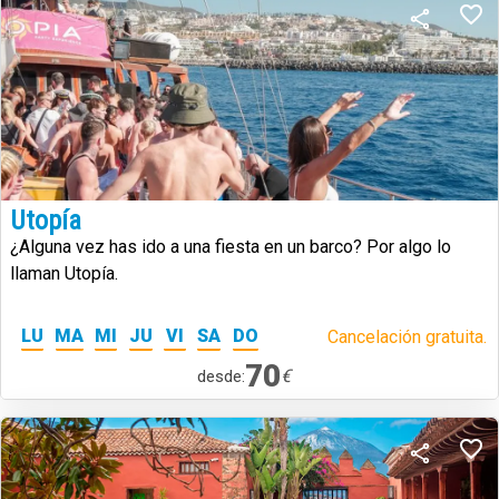
Utopía
¿Alguna vez has ido a una fiesta en un barco? Por algo lo
llaman Utopía.
LU
MA
MI
JU
VI
SA
DO
Cancelación gratuita.
70
€
desde: