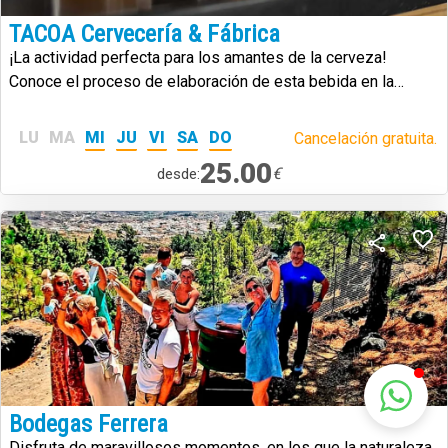
TACOA Cervecería & Fábrica
¡La actividad perfecta para los amantes de la cerveza!
Conoce el proceso de elaboración de esta bebida en la
primera cervecería artesanal de Canarias.
LU
MA
MI
JU
VI
SA
DO
Cancelación gratuita.
25.00
€
desde:
Bodegas Ferrera
Disfruta de maravillosos momentos, en los que la naturaleza