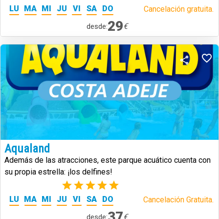
LU
MA
MI
JU
VI
SA
DO
Cancelación gratuita.
29
€
desde:
Aqualand
Además de las atracciones, este parque acuático cuenta con
su propia estrella: ¡los delfines!
(1)
LU
MA
MI
JU
VI
SA
DO
Cancelación Gratuita.
37
€
desde: