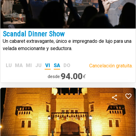
Scandal Dinner Show
Un cabaret extravagante, único e impregnado de lujo para una
velada emocionante y seductora.
LU
MA
MI
JU
VI
SA
DO
Cancelación gratuita.
94.00
€
desde: