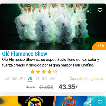
-15%
Olé Flamenco Show
Olé Flamenco Show es un espectáculo lleno de luz, color y
fuerza creado y dirigido por el gran bailaor Fran Chafino.
(3)
LU
MA
MI
JU
VI
SA
DO
Cancelación gratuita.
43.35
51.00€
€
desde: