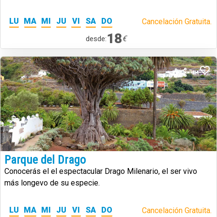
LU
MA
MI
JU
VI
SA
DO
Cancelación Gratuita.
18
€
desde:
Parque del Drago
Conocerás el el espectacular Drago Milenario, el ser vivo
más longevo de su especie.
LU
MA
MI
JU
VI
SA
DO
Cancelación Gratuita.