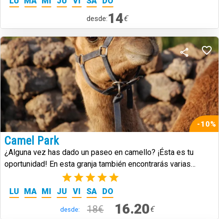
LU
MA
MI
JU
VI
SA
DO
14
€
desde:
-10%
Camel Park
¿Alguna vez has dado un paseo en camello? ¡Ésta es tu
oportunidad! En esta granja también encontrarás varias
especies nativas de Canarias.
(3)
LU
MA
MI
JU
VI
SA
DO
16.20
18€
€
desde: