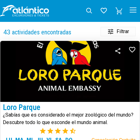
Filtrar
43
actividades encontradas
Loro Parque
¿Sabías que es considerado el mejor zoológico del mundo?
Descubre todo lo que esconde el mundo animal.
(73)
LU
MA
MI
JU
VI
SA
DO