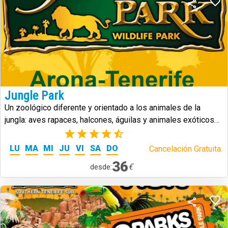
Jungle Park
Un zoológico diferente y orientado a los animales de la
jungla: aves rapaces, halcones, águilas y animales exóticos
de todo tipo.
(5)
LU
MA
MI
JU
VI
SA
DO
Cancelación Gratuita.
36
€
desde: