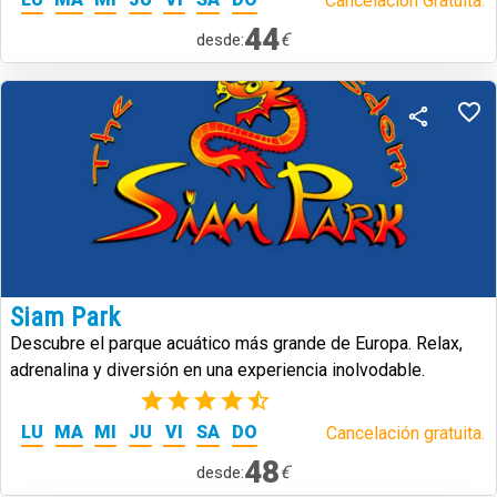
Cancelación Gratuita.
44
€
desde:
Siam Park
Descubre el parque acuático más grande de Europa. Relax,
adrenalina y diversión en una experiencia inolvodable.
(39)
LU
MA
MI
JU
VI
SA
DO
Cancelación gratuita.
48
€
desde: