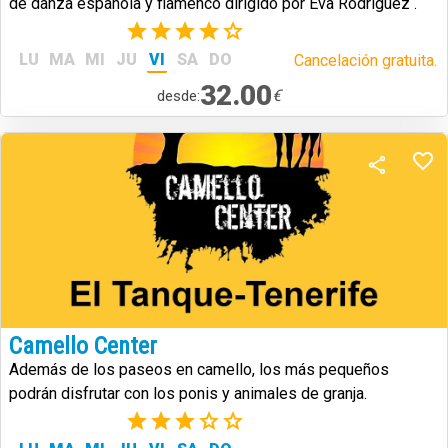
de danza española y flamenco dirigido por Eva Rodríguez .
(1)
LU
MA
MI
JU
VI
SA
DO
Cancelación gratuita.
32.00
€
desde:
Camello Center
Además de los paseos en camello, los más pequeños
podrán disfrutar con los ponis y animales de granja.
(2)