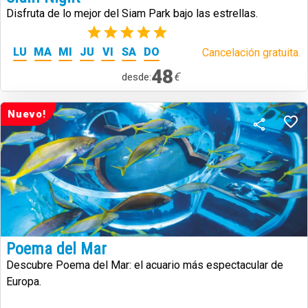
Disfruta de lo mejor del Siam Park bajo las estrellas.
(1)
LU
MA
MI
JU
VI
SA
DO
Cancelación gratuita.
48
€
desde:
Nuevo!
Poema del Mar
Descubre Poema del Mar: el acuario más espectacular de
Europa.