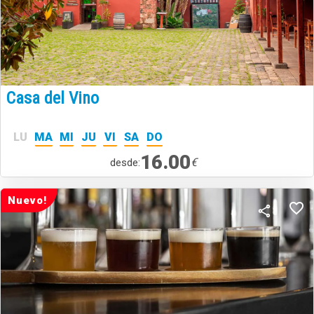
Casa del Vino
LU
MA
MI
JU
VI
SA
DO
16.00
€
desde:
Nuevo!