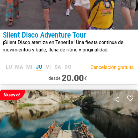
Silent Disco Adventure Tour
¡Silent Disco aterriza en Tenerife! Una fiesta continua de
movimientos y baile, llena de ritmo y originalidad.
LU
MA
MI
JU
VI
SA
DO
Cancelación gratuita.
20.00
€
desde:
Nuevo!