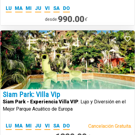
LU
MA
MI
JU
VI
SA
DO
990.00
€
desde:
Siam Park: Villa Vip
Siam Park - Experiencia Villa VIP
: Lujo y Diversión en el
Mejor Parque Acuático de Europa
LU
MA
MI
JU
VI
SA
DO
Cancelación Gratuita.